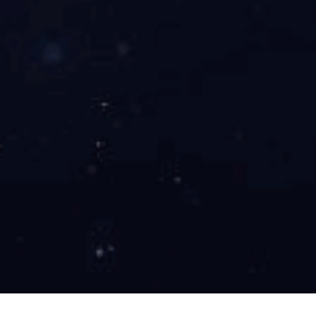
影响。从历史背景到关键人物，再到战术创新及其文化
效果，每一个细节都展示出了这个时代独特而鲜明的一
面。
展望未来，希望这种激情能够延续下去，让更多年轻人
加入到足球事业中来，共同传承并发扬这一宝贵遗产。
正如那些曾经辉煌过的瞬间一样，只要心中有梦，就一
定能书写属于自己的传奇故事！
上一篇
下一篇