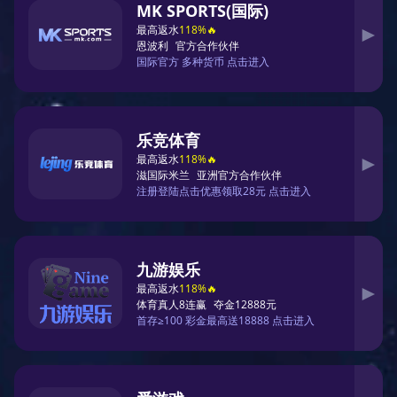
我们希望全面揭示和理解1998年俄罗斯足球所承载的辉
煌与传奇。
1、世界杯历史背景
1998年，对于全球足球界而言，是一个具有重要历史意
义的年份。这一年，第16届国际足联世界杯在法国举
行，而对于俄罗斯来说，这也是他们自独立以来首次参
加世界杯决赛圈。在这个特殊时刻，正值国家经历剧变
和重建之际，体育成为了凝聚民族精神的重要力量。
这一届世界杯吸引了全世界亿万观众，而作为东道主的
法国队最终夺冠，使得赛事更加充满戏剧性。与此同
时，俄罗斯队以强劲的表现进入了小组赛，在面对强敌
时展现出顽强拼搏精神，为国家赢得了尊重和认可。
尽管最终未能走得更远，但这次参赛让许多年轻球员获
得了宝贵经验，也为未来的发展奠定了基础。可以说，