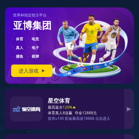
产品展示
产品展示
首页